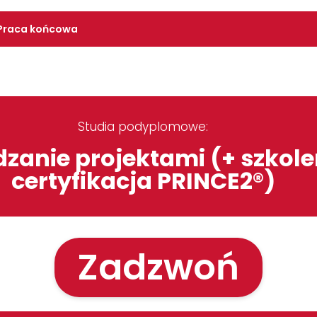
Praca końcowa
Studia podyplomowe:
zanie projektami (+ szkolen
certyfikacja PRINCE2®)
Zadzwoń