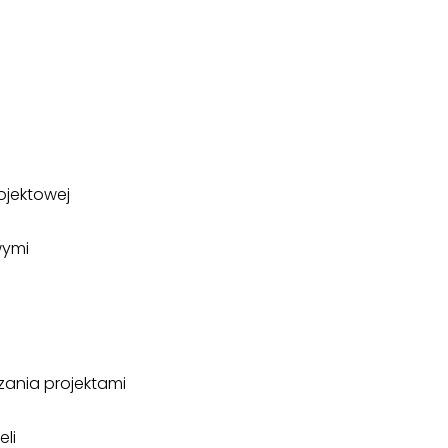
ojektowej
wymi
ania projektami
li