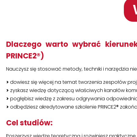
Dlaczego warto wybrać kierunek 
PRINCE2®)
Nauczysz się stosować metody, techniki i narzędzia n
>
dowiesz się więcej na temat tworzenia zespołów pro
>
zyskasz wiedzę dotyczącą właściwych kanałów komu
>
pogłębisz wiedzę z zakresu odgrywania odpowiednich
>
odbędziesz akredytowane szkolenie PRINCE2® zakoń
Cel studiów:
Poszerzysz wiedzę teoretyczną i rozwiniesz praktyczne