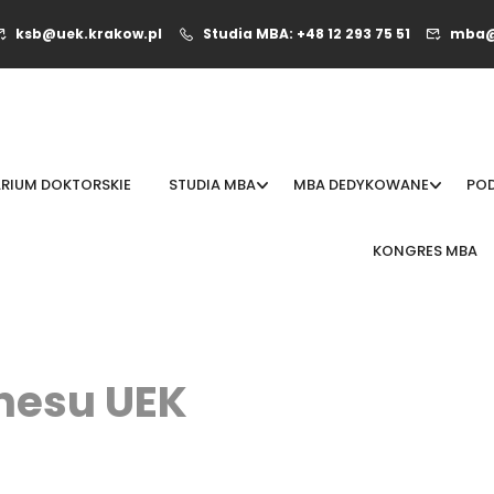
ksb@uek.krakow.pl
Studia MBA: +48 12 293 75 51
mba@
RIUM DOKTORSKIE
STUDIA MBA
MBA DEDYKOWANE
PO
KONGRES MBA
nesu UEK