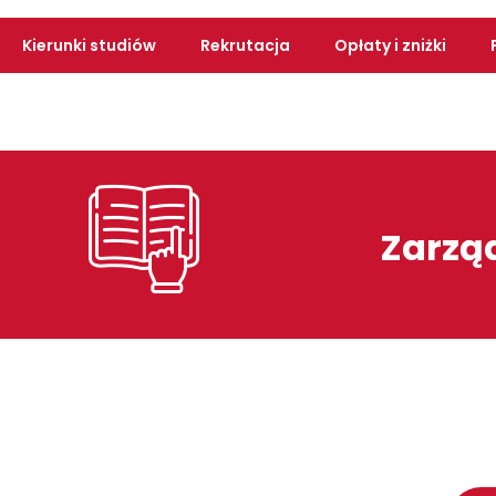
Kierunki studiów
Rekrutacja
Opłaty i zniżki
Zarząd