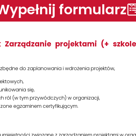
Wypełnij formularz
Zarządzanie projektami (+ szkolen
iezbędne do zaplanowania i wdrożenia projektów,
jektowych,
nikowania się,
 ról (w tym przywódczych) w organizacji,
czone egzaminem certyfikującym.
 umiejętności związane z zarządzaniem projektami w organ