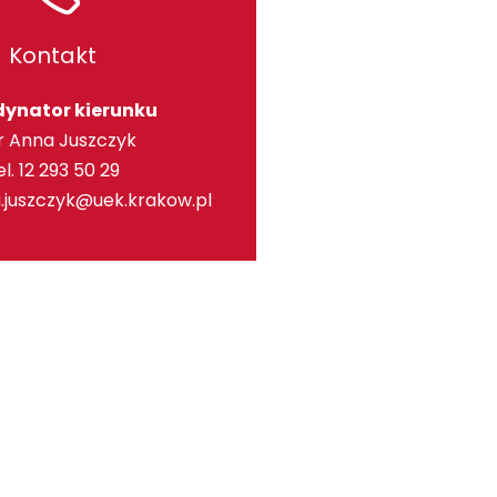
Kontakt
dynator kierunku
 Anna Juszczyk
el. 12 293 50 29
.juszczyk@uek.krakow.pl