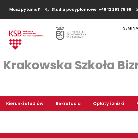
Masz pytania?
Studia podyplomowe: +48 12 293 75 96
SEMINA
Krakowska Szkoła Biz
Kierunki studiów
Rekrutacja
Opłaty i zniżki