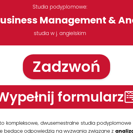
Studia podyplomowe:
Business Management & An
studia w j. angielskim
Zadzwoń
Wypełnij formularz
to kompleksowe, dwusemestralne studia podyplomowe 
owe będące odpowiedzią na wyzwania związane z
analiz