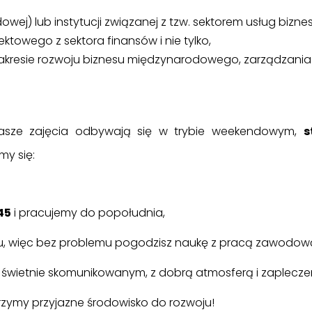
owej) lub instytucji związanej z tzw. sektorem usług bizn
ektowego z sektora finansów i nie tylko,
akresie rozwoju biznesu międzynarodowego, zarządzania 
sze zajęcia odbywają się w trybie weekendowym,
s
my się:
45
i pracujemy do popołudnia,
cu, więc bez problemu pogodzisz naukę z pracą zawodow
 świetnie skomunikowanym, z dobrą atmosferą i zaplecze
orzymy przyjazne środowisko do rozwoju!