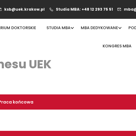
ksb@uek.krakow.pl
Studia MBA: +48 12 293 75 51
mba@
RIUM DOKTORSKIE
STUDIA MBA
MBA DEDYKOWANE
PO
KONGRES MBA
nesu UEK
Praca końcowa