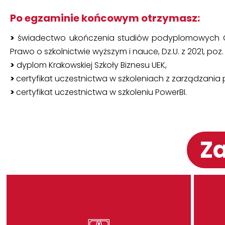
Po egzaminie końcowym otrzymasz:
>
świadectwo ukończenia studiów podyplomowych Glob
Prawo o szkolnictwie wyższym i nauce, Dz.U. z 2021, poz.
>
dyplom Krakowskiej Szkoły Biznesu UEK,
>
certyfikat uczestnictwa w szkoleniach z zarządzania 
>
certyfikat uczestnictwa w szkoleniu PowerBI.
Za