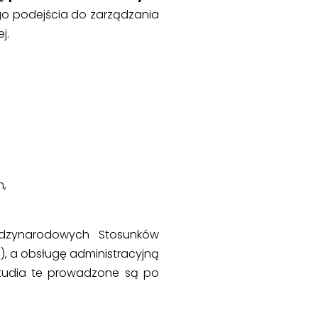
go podejścia do zarządzania
j.
m,
ędzynarodowych Stosunków
, a obsługę administracyjną
Studia te prowadzone są po