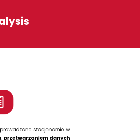
alysis
prowadzone stacjonarnie w
ą
,
przetwarzaniem danych