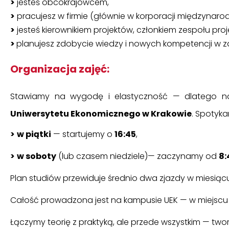
>
jesteś obcokrajowcem,
>
pracujesz w firmie (głównie w korporacji międzynarod
>
jesteś kierownikiem projektów, członkiem zespołu proj
>
planujesz zdobycie wiedzy i nowych kompetencji w z
Organizacja zajęć
:
Stawiamy na wygodę i elastyczność — dlatego na
Uniwersytetu Ekonomicznego w Krakowie
.
Spotyka
>
w piątki
— startujemy o
16:45
,
>
w soboty
(lub czasem niedziele)— zaczynamy od
8:
Plan studiów przewiduje średnio dwa zjazdy w miesią
Całość prowadzona jest na kampusie UEK — w miejscu
Łączymy teorię z praktyką, ale przede wszystkim — tw