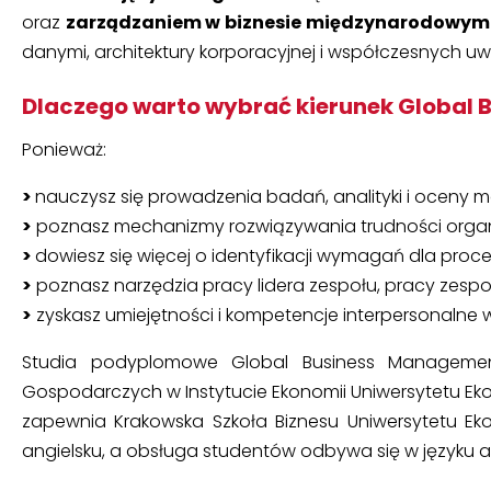
oraz
zarządzaniem w biznesie międzynarodowym
danymi, architektury korporacyjnej i współczesnych 
Dlaczego warto wybrać kierunek Global 
Ponieważ:
>
nauczysz się prowadzenia badań, analityki i oceny 
>
poznasz mechanizmy rozwiązywania trudności orga
>
dowiesz się więcej o identyfikacji wymagań dla pro
>
poznasz narzędzia pracy lidera zespołu, pracy zesp
>
zyskasz umiejętności i kompetencje interpersonalne w
Studia podyplomowe Global Business Managemen
Gospodarczych w Instytucie Ekonomii Uniwersytetu E
zapewnia Krakowska Szkoła Biznesu Uniwersytetu E
angielsku, a obsługa studentów odbywa się w języku ang