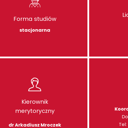
L
Forma studiów
stacjonarna
Kierownik
Koor
merytoryczny
Do
Tel:
dr Arkadiusz Mroczek