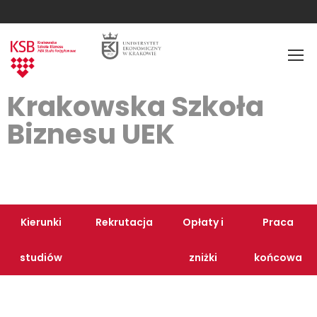
Krakowska Szkoła
Biznesu UEK
Kierunki
Rekrutacja
Opłaty i
Praca
studiów
zniżki
końcowa