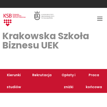
Krakowska Szkoła
Biznesu UEK
Kierunki
Rekrutacja
Opłaty i
Praca
studiów
zniżki
końcowa