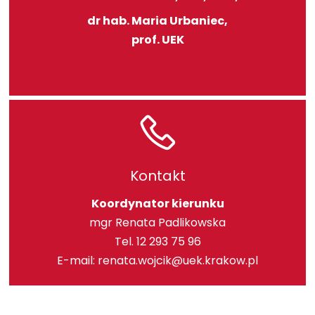
dr hab. Maria Urbaniec,
prof. UEK
Kontakt
Koordynator kierunku
mgr Renata Padlikowska
Tel. 12 293 75 96
E-mail:
renata.wojcik@uek.krakow.pl