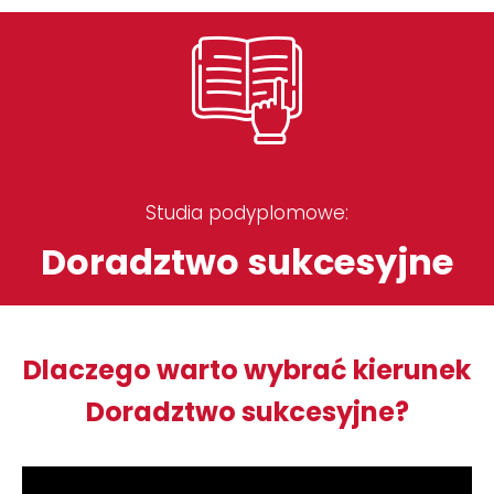
Studia podyplomowe:
Doradztwo sukcesyjne
Dlaczego warto wybrać kierunek
Doradztwo sukcesyjne?